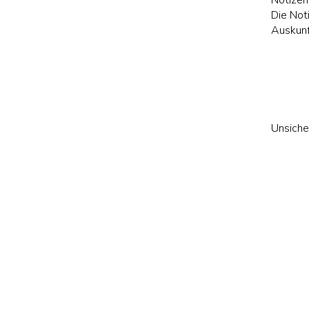
Notizen
Die Not
Auskunf
Unsiche
dir wei
Traumbe
wir unt