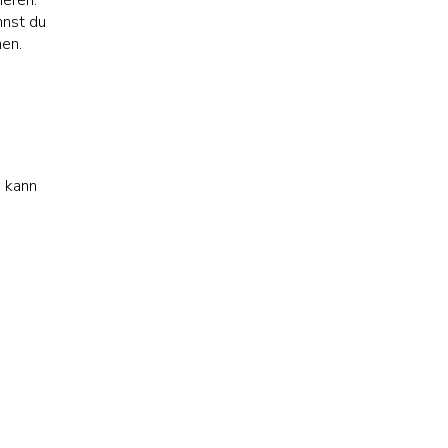
ieren.
nnst du
en.
s kann
vorbei,