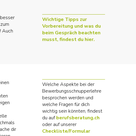
 besser
Wichtige Tipps zur
n zum
Vorbereitung und was du
h! Auch
beim Gespräch beachten
musst, findest du hier.
einen
Welche Aspekte bei der
Bewerbungsschnupperlehre
nten
besprochen werden und
eigen
welche Fragen für dich
wichtig sein könnten, findest
elle
du auf
berufsberatung.ch
ochmals
oder auf unserer
ache dir
Checkliste/Formular