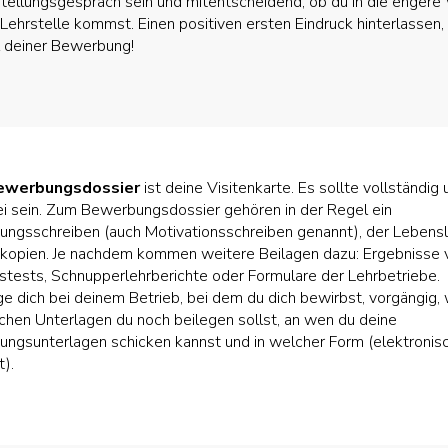
stellungsgespräch sein und mitentscheidend, ob du in die engere
 Lehrstelle kommst. Einen positiven ersten Eindruck hinterlassen, 
l deiner Bewerbung!
ewerbungsdossier
ist deine Visitenkarte. Es sollte vollständig 
rei sein. Zum Bewerbungsdossier gehören in der Regel ein
ngsschreiben (auch Motivationsschreiben genannt), der Lebensl
kopien. Je nachdem kommen weitere Beilagen dazu: Ergebnisse 
stests, Schnupperlehrberichte oder Formulare der Lehrbetriebe.
ge dich bei deinem Betrieb, bei dem du dich bewirbst, vorgängig,
ichen Unterlagen du noch beilegen sollst, an wen du deine
ngsunterlagen schicken kannst und in welcher Form (elektronis
t).