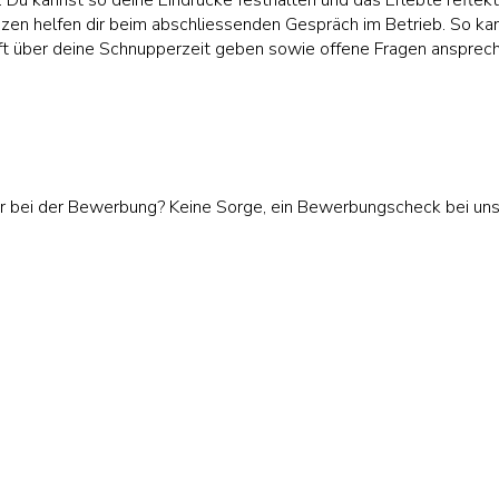
. Du kannst so deine Eindrücke festhalten und das Erlebte reflekt
izen helfen dir beim abschliessenden Gespräch im Betrieb. So ka
t über deine Schnupperzeit geben sowie offene Fragen ansprech
r bei der Bewerbung? Keine Sorge, ein Bewerbungscheck bei un
tere hilfreiche Tipps geben und dich auf deinem Wege zu deinem
ruf unterstützen.
Melde dich bei uns
oder komm direkt bei uns 
erstützen dich gerne!