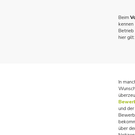
Beim
V
kennen 
Betrieb
hier gil
In manc
Wunschb
überzeu
Bewerb
und der
Bewerbu
bekomms
über de