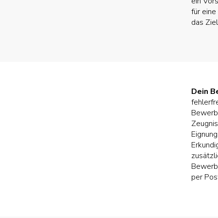
ein Vor
für eine
das Zie
Dein B
fehlerf
Bewerbu
Zeugnis
Eignung
Erkundi
zusätzl
Bewerbu
per Pos