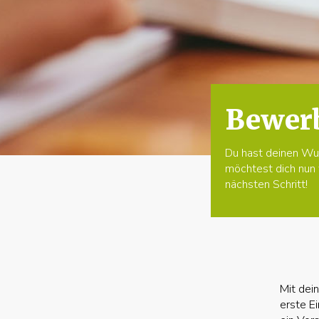
Bewer
Du hast deinen Wu
möchtest dich nun 
nächsten Schritt!
Mit dei
erste Ei