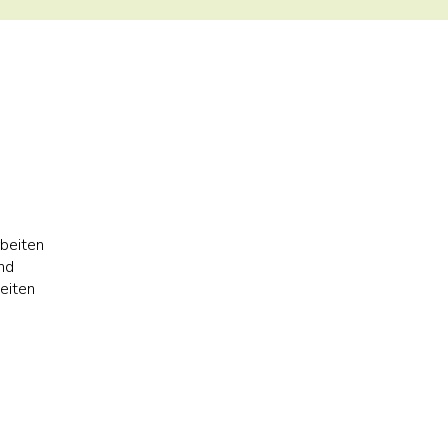
rbeiten
nd
eiten