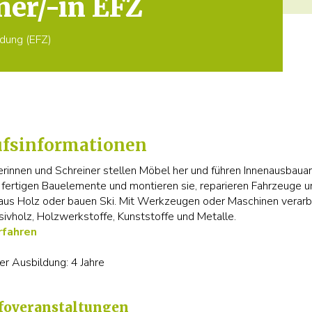
ner/-in EFZ
ldung (EFZ)
ufsinformationen
erinnen und Schreiner stellen Möbel her und führen Innenausbaua
e fertigen Bauelemente und montieren sie, reparieren Fahrzeuge u
aus Holz oder bauen Ski. Mit Werkzeugen oder Maschinen verarb
sivholz, Holzwerkstoffe, Kunststoffe und Metalle.
rfahren
er Ausbildung: 4 Jahre
foveranstaltungen