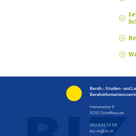
Le
Sc
Be
We
Berufs-, Studien- und L
Berufsinformationszent
Herrenacker 9
8200 Schaffhausen
052 632 72 59
biz-sh@sh.ch