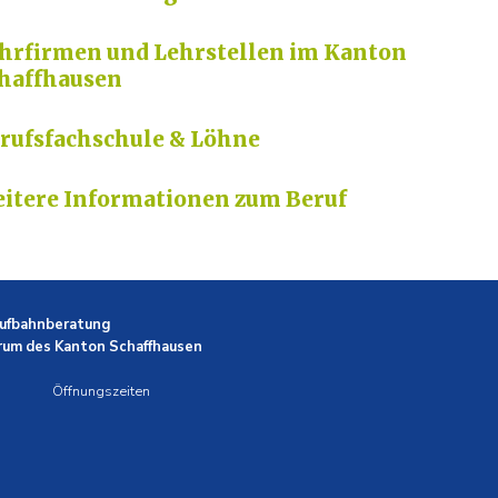
hrfirmen und Lehrstellen im Kanton
haffhausen
rufsfachschule & Löhne
itere Informationen zum Beruf
aufbahnberatung
rum des Kanton Schaffhausen
Öffnungszeiten