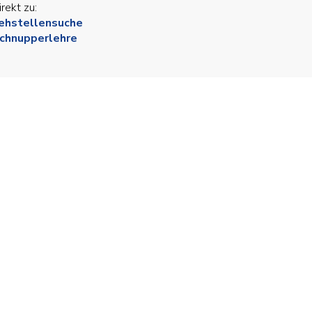
irekt zu:
ehstellensuche
chnupperlehre